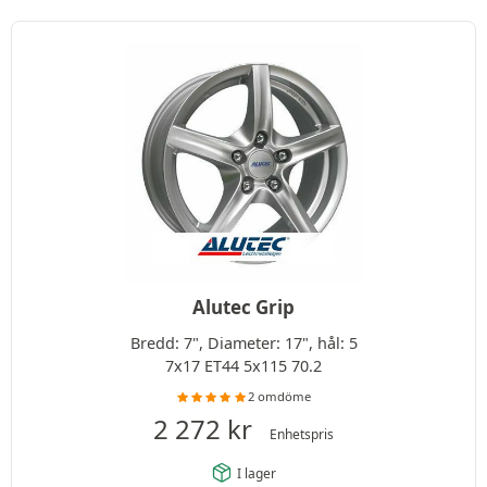
Alutec Grip
Bredd: 7", Diameter: 17", hål: 5
7x17 ET44 5x115 70.2
2 omdöme
2 272
kr
Enhetspris
I lager