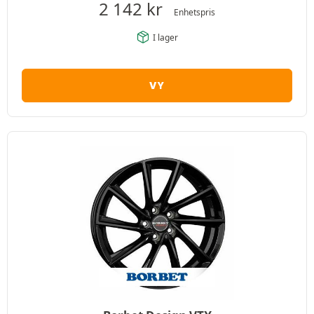
2 142
kr
Enhetspris
I lager
VY