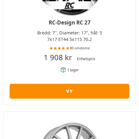
RC-Design RC 27
Bredd: 7", Diameter: 17", hål: 5
7x17 ET44 5x115 70.2
80 omdöme
1 908
kr
Enhetspris
I lager
VY