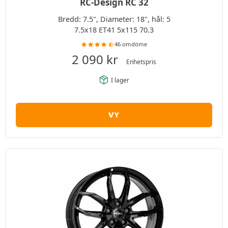
RC-Design RC 32
Bredd: 7.5", Diameter: 18", hål: 5
7.5x18 ET41 5x115 70.3
46 omdöme
2 090
kr
Enhetspris
I lager
VY