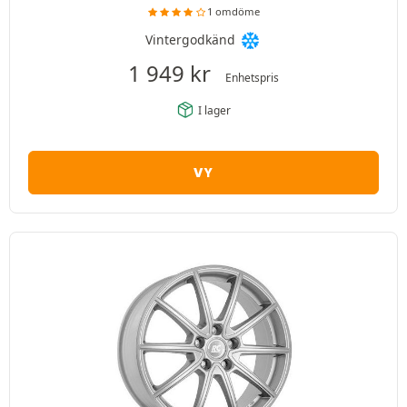
1 omdöme
Vintergodkänd
1 949
kr
Enhetspris
I lager
VY