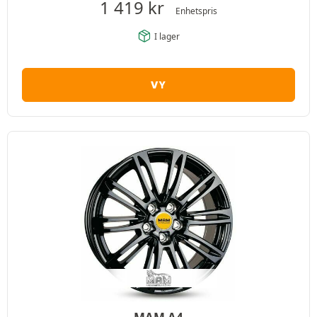
1 419
kr
Enhetspris
I lager
VY