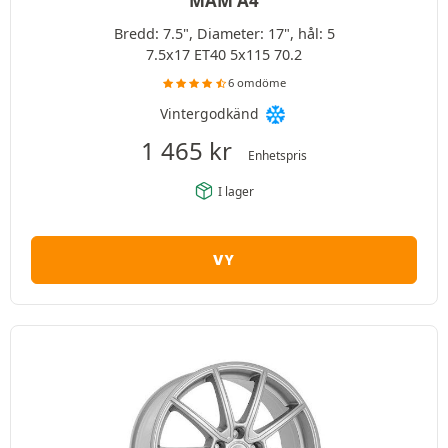
MAM A4
Bredd: 7.5", Diameter: 17", hål: 5
7.5x17 ET40 5x115 70.2
6 omdöme
Vintergodkänd
1 465
kr
Enhetspris
I lager
VY