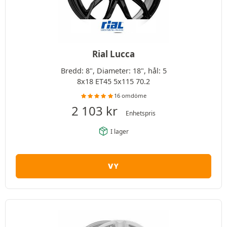
Rial Lucca
Bredd: 8", Diameter: 18", hål: 5
8x18 ET45 5x115 70.2
16 omdöme
2 103
kr
Enhetspris
I lager
VY