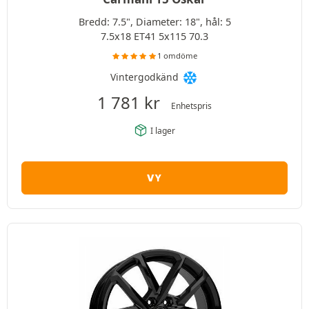
Bredd: 7.5", Diameter: 18", hål: 5
7.5x18 ET41 5x115 70.3
1 omdöme
Vintergodkänd
1 781
kr
Enhetspris
I lager
VY