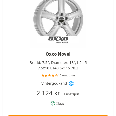
Oxxo Novel
Bredd: 7.5", Diameter: 18", hål: 5
7.5x18 ET40 5x115 70.2
15 omdöme
Vintergodkänd
2 124
kr
Enhetspris
I lager