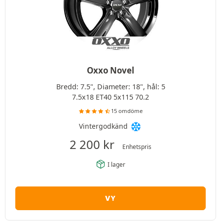
Oxxo Novel
Bredd: 7.5", Diameter: 18", hål: 5
7.5x18 ET40 5x115 70.2
15 omdöme
Vintergodkänd
2 200
kr
Enhetspris
I lager
VY