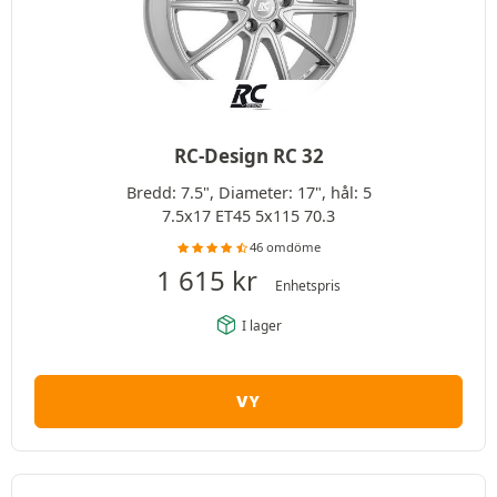
RC-Design RC 32
Bredd: 7.5", Diameter: 17", hål: 5
7.5x17 ET45 5x115 70.3
46 omdöme
1 615
kr
Enhetspris
I lager
VY