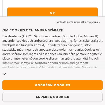
VY
Fortsätt surfa utan att acceptera >
OM COOKIES OCH ANDRA SPÅRARE
Dackleader.se (AD TYRES) och dess partner (Google, Hotjar, Microsoft)
använder cookies och andra spårare (webblagring) för att säkerställa att
webbplatsen fungerar korrekt, underlättar din navigering, utför
statistiska mätningar och anpassar dess reklamkampanjer. Cookies och
andra spårare som lagras på din enhet kan innehålla personuppgifter. Vi
placerar inte heller någon cookie eller annan spårare utan ditt fria och
informerade samtycke, förutom de som är nödvändiga för att
webbplatsen ska fungera. Vi lagrar ditt val i sex månader. Du kan när
som helst dra tillbaka ditt samtycke genom att gå till
sidan cookies och
andra spårare
. Du kan välja att fortsätta surfa utan att acceptera
cookies eller andra spårare. Vägran hindrar inte tillgång till tjänsterna
AD TYRES. För ytterligare information hänvisar vi till
sidan för cookies
GODKÄNN COOKIES
och andra spårare
.
Brock B32
ANPASSA COOKIES
Bredd: 7.5", Diameter: 18", hål: 5
7.5x18 ET41 5x115 70.2