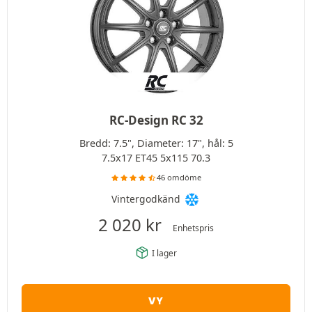
RC-Design RC 32
Bredd: 7.5", Diameter: 17", hål: 5
7.5x17 ET45 5x115 70.3
46 omdöme
Vintergodkänd
2 020
kr
Enhetspris
I lager
VY