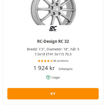
RC-Design RC 32
Bredd: 7.5", Diameter: 18", hål: 5
7.5x18 ET41 5x115 70.3
46 omdöme
1 924
kr
Enhetspris
I lager
VY