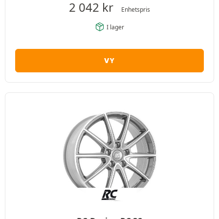
2 042
kr
Enhetspris
I lager
VY