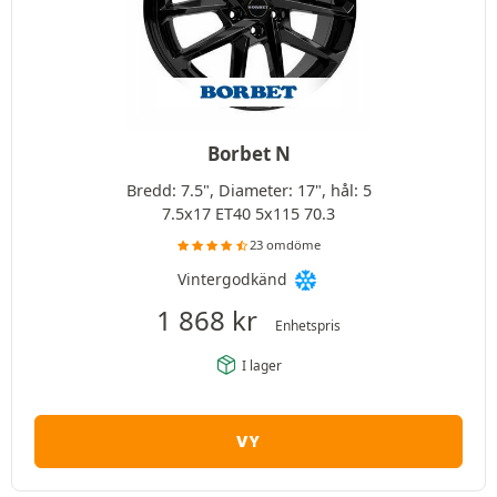
Borbet N
Bredd: 7.5", Diameter: 17", hål: 5
7.5x17 ET40 5x115 70.3
23 omdöme
Vintergodkänd
1 868
kr
Enhetspris
I lager
VY