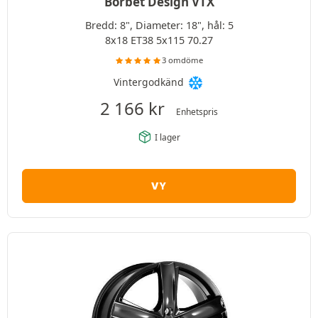
Borbet Design VTX
Bredd: 8", Diameter: 18", hål: 5
8x18 ET38 5x115 70.27
3 omdöme
Vintergodkänd
2 166
kr
Enhetspris
I lager
VY