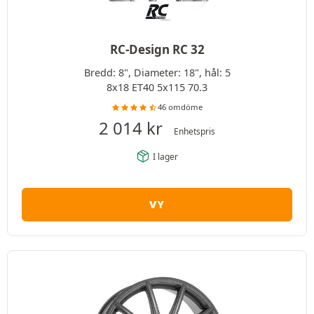
RC-Design RC 32
Bredd: 8", Diameter: 18", hål: 5
8x18 ET40 5x115 70.3
46 omdöme
2 014
kr
Enhetspris
I lager
VY