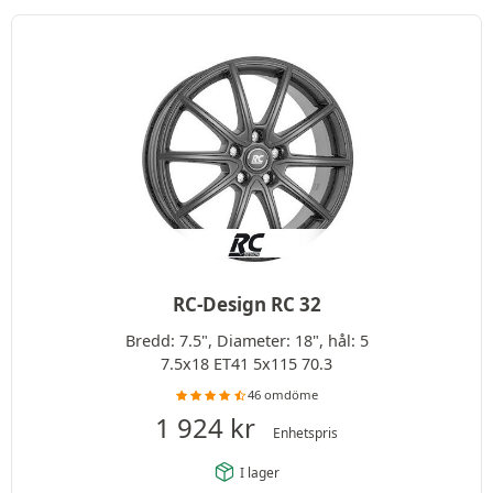
RC-Design RC 32
Bredd: 7.5", Diameter: 18", hål: 5
7.5x18 ET41 5x115 70.3
46 omdöme
1 924
kr
Enhetspris
I lager