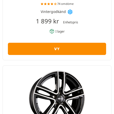
74 omdöme
Vintergodkänd
1 899
kr
Enhetspris
I lager
VY