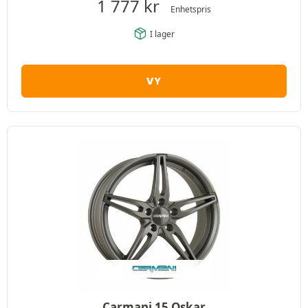
1 777
kr
Enhetspris
I lager
VY
Carmani 15 Oskar