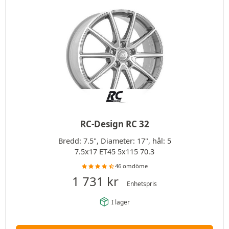
RC-Design RC 32
Bredd: 7.5", Diameter: 17", hål: 5
7.5x17 ET45 5x115 70.3
46 omdöme
1 731
kr
Enhetspris
I lager