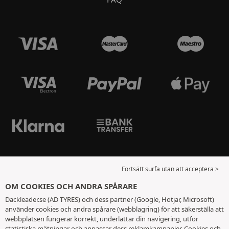
Fortsätt surfa utan att acceptera >
OM COOKIES OCH ANDRA SPÅRARE
Dackleader.se (AD TYRES) och dess partner (Google, Hotjar, Microsoft)
använder cookies och andra spårare (webblagring) för att säkerställa att
webbplatsen fungerar korrekt, underlättar din navigering, utför
statistiska mätningar och anpassar dess reklamkampanjer. Cookies och