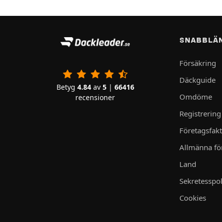
SNABBLÄ
Försäkring
Däckguide
Betyg
4.84
av
5
|
66416
Omdöme
recensioner
Registrering
Företagsfak
Allmänna för
Land
Sekretesspol
Cookies