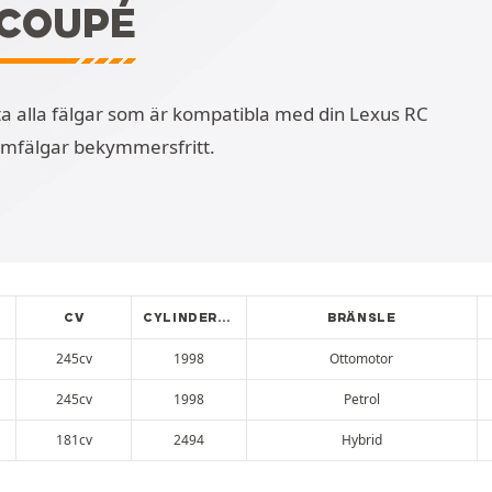
- COUPÉ
itta alla fälgar som är kompatibla med din Lexus RC
iumfälgar bekymmersfritt.
CV
CYLINDERVOLYM
BRÄNSLE
245cv
1998
Ottomotor
245cv
1998
Petrol
181cv
2494
Hybrid