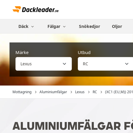
Däck
Fälgar
Snökedjor
Oljor
Märke
Utbud
Mottagning
Aluminiumfälgar
Lexus
RC
(XC1 (EU,M)) 201
ALUMINIUMFÄLGAR FÖ