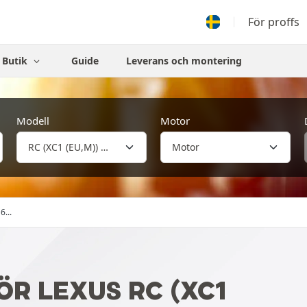
För proffs
Butik
Guide
Leverans och montering
Modell
Motor
6...
R LEXUS RC (XC1