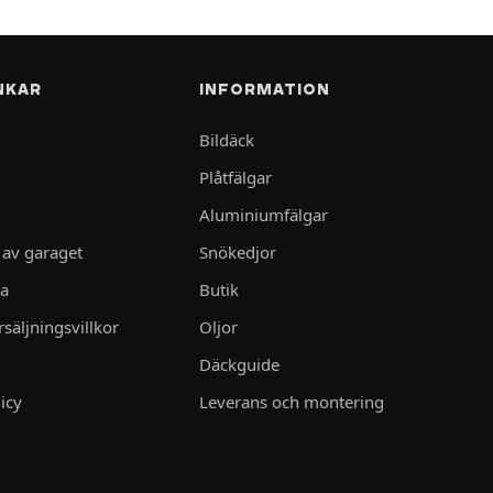
NKAR
INFORMATION
Bildäck
Plåtfälgar
Aluminiumfälgar
 av garaget
Snökedjor
ta
Butik
säljningsvillkor
Oljor
Däckguide
icy
Leverans och montering