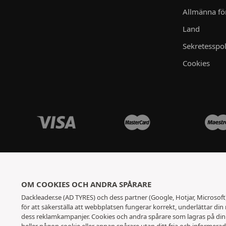
Allmänna för
Land
Sekretesspol
Cookies
OM COOKIES OCH ANDRA SPÅRARE
Dackleader.se (AD TYRES) och dess partner (Google, Hotjar, Microsof
för att säkerställa att webbplatsen fungerar korrekt, underlättar din
dess reklamkampanjer. Cookies och andra spårare som lagras på din e