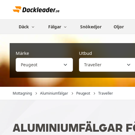
Däck
Fälgar
Snökedjor
Oljor
Märke
Utbud
Mottagning
Aluminiumfälgar
Peugeot
Traveller
ALUMINIUMFÄLGAR F