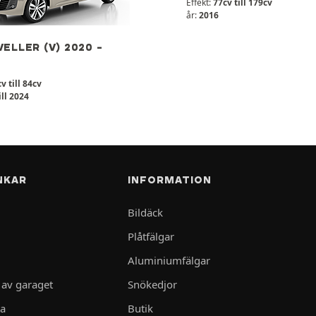
Effekt:
77cv till 179cv
år:
2016
ELLER (V) 2020 -
v till 84cv
ill 2024
NKAR
INFORMATION
Bildäck
Plåtfälgar
Aluminiumfälgar
 av garaget
Snökedjor
ta
Butik