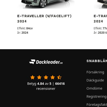
E-TRAVELLER (V/FACELIFT)
E-TRAV
2024
2024
Effekt:
84cv
Effekt:
77c
år:
2024
år:
2020 t
SNABBLÄ
Försäkring
Däckguide
Betyg
4.84
av
5
|
66416
Omdöme
recensioner
Registrering
Företagsfak