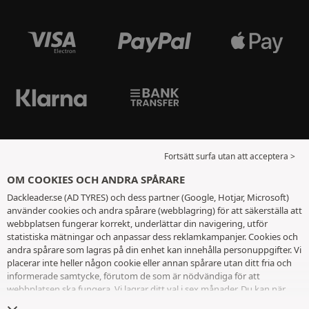
Fortsätt surfa utan att acceptera >
OM COOKIES OCH ANDRA SPÅRARE
Dackleader.se (AD TYRES) och dess partner (Google, Hotjar, Microsoft)
använder cookies och andra spårare (webblagring) för att säkerställa att
webbplatsen fungerar korrekt, underlättar din navigering, utför
statistiska mätningar och anpassar dess reklamkampanjer. Cookies och
andra spårare som lagras på din enhet kan innehålla personuppgifter. Vi
placerar inte heller någon cookie eller annan spårare utan ditt fria och
informerade samtycke, förutom de som är nödvändiga för att
webbplatsen ska fungera. Vi lagrar ditt val i sex månader. Du kan när
som helst dra tillbaka ditt samtycke genom att gå till
sidan cookies och