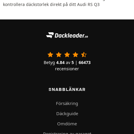
kontrollera däckstorlek direkt på ditt Audi RS Q3
Betyg
4.84
av
5
|
66473
recensioner
SNABBLÄNKAR
Försäkring
Däckguide
Omdöme
Registrering av garaget