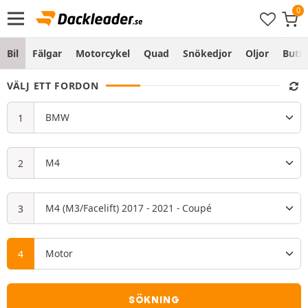
Bil
Fälgar
Motorcykel
Quad
Snökedjor
Oljor
Butik
VÄLJ ETT FORDON
SÖKNING