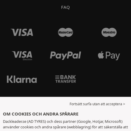
FAQ
Fortsätt surfa utan att acceptera >
OM COOKIES OCH ANDRA SPÅRARE
Dackleader.se (AD TYRES) och dess partner (Google, Hotjar, Microsoft)
använder cookies och andra spårare (webblagring) för att säkerställa att