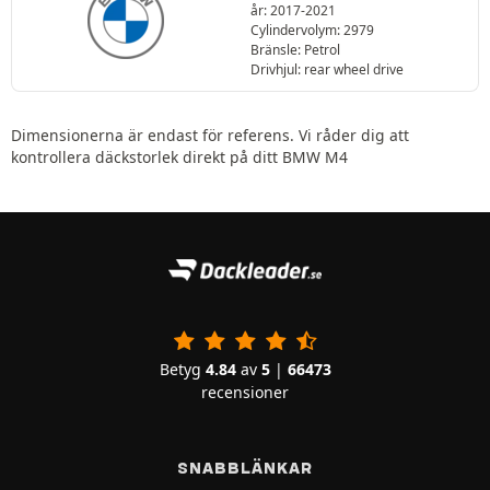
år: 2017-2021
Cylindervolym: 2979
Bränsle: Petrol
Drivhjul: rear wheel drive
Dimensionerna är endast för referens. Vi råder dig att
kontrollera däckstorlek direkt på ditt BMW M4
Betyg
4.84
av
5
|
66473
recensioner
SNABBLÄNKAR