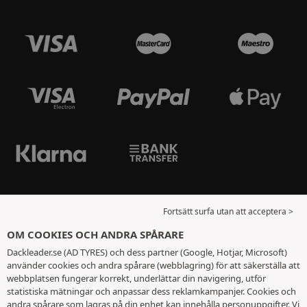
Fortsätt surfa utan att acceptera >
OM COOKIES OCH ANDRA SPÅRARE
Dackleader.se (AD TYRES) och dess partner (Google, Hotjar, Microsoft)
använder cookies och andra spårare (webblagring) för att säkerställa att
webbplatsen fungerar korrekt, underlättar din navigering, utför
statistiska mätningar och anpassar dess reklamkampanjer. Cookies och
andra spårare som lagras på din enhet kan innehålla personuppgifter. Vi