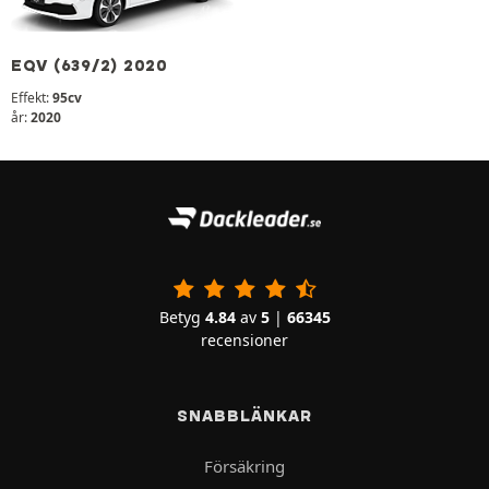
EQV (639/2) 2020
Effekt:
95cv
år:
2020
Betyg
4.84
av
5
|
66345
recensioner
SNABBLÄNKAR
Försäkring