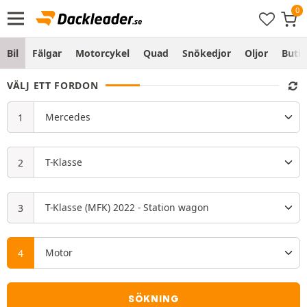
Bil
Fälgar
Motorcykel
Quad
Snökedjor
Oljor
Butik
VÄLJ ETT FORDON
SÖKNING