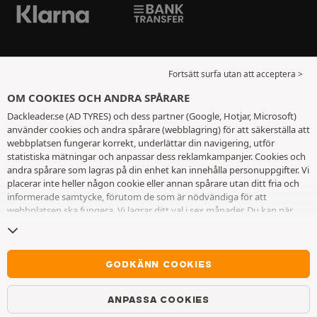
Fortsätt surfa utan att acceptera >
OM COOKIES OCH ANDRA SPÅRARE
Dackleader.se (AD TYRES) och dess partner (Google, Hotjar, Microsoft)
använder cookies och andra spårare (webblagring) för att säkerställa att
webbplatsen fungerar korrekt, underlättar din navigering, utför
statistiska mätningar och anpassar dess reklamkampanjer. Cookies och
andra spårare som lagras på din enhet kan innehålla personuppgifter. Vi
placerar inte heller någon cookie eller annan spårare utan ditt fria och
informerade samtycke, förutom de som är nödvändiga för att
webbplatsen ska fungera. Vi lagrar ditt val i sex månader. Du kan när
som helst dra tillbaka ditt samtycke genom att gå till
sidan cookies och
andra spårare
. Du kan välja att fortsätta surfa utan att acceptera
cookies eller andra spårare. Vägran hindrar inte tillgång till tjänsterna
AD TYRES. För ytterligare information hänvisar vi till
sidan för cookies
GODKÄNN COOKIES
och andra spårare
.
ANPASSA COOKIES