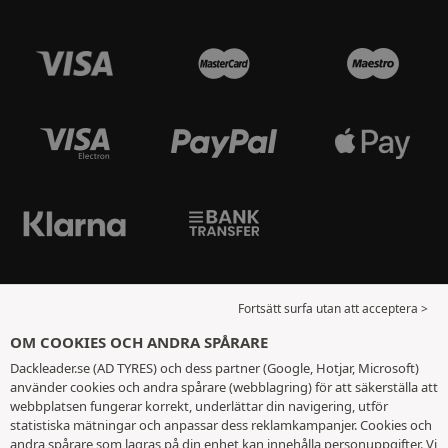
Fortsätt surfa utan att acceptera >
OM COOKIES OCH ANDRA SPÅRARE
Dackleader.se (AD TYRES) och dess partner (Google, Hotjar, Microsoft)
använder cookies och andra spårare (webblagring) för att säkerställa att
webbplatsen fungerar korrekt, underlättar din navigering, utför
statistiska mätningar och anpassar dess reklamkampanjer. Cookies och
andra spårare som lagras på din enhet kan innehålla personuppgifter. Vi