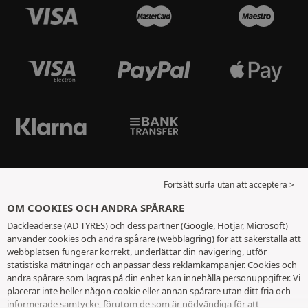
Fortsätt surfa utan att acceptera >
OM COOKIES OCH ANDRA SPÅRARE
Dackleader.se (AD TYRES) och dess partner (Google, Hotjar, Microsoft)
använder cookies och andra spårare (webblagring) för att säkerställa att
webbplatsen fungerar korrekt, underlättar din navigering, utför
statistiska mätningar och anpassar dess reklamkampanjer. Cookies och
andra spårare som lagras på din enhet kan innehålla personuppgifter. Vi
placerar inte heller någon cookie eller annan spårare utan ditt fria och
informerade samtycke, förutom de som är nödvändiga för att