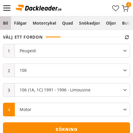
Bil
Fälgar
Motorcykel
Quad
Snökedjor
Oljor
Butik
VÄLJ ETT FORDON
SÖKNING