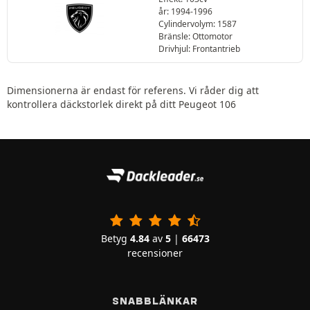
år: 1994-1996
Cylindervolym: 1587
Bränsle: Ottomotor
Drivhjul: Frontantrieb
Dimensionerna är endast för referens. Vi råder dig att
kontrollera däckstorlek direkt på ditt Peugeot 106
Betyg
4.84
av
5
|
66473
recensioner
SNABBLÄNKAR