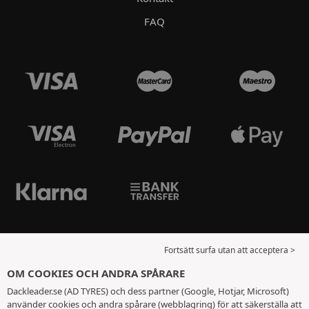
FAQ
Fortsätt surfa utan att acceptera >
OM COOKIES OCH ANDRA SPÅRARE
Dackleader.se (AD TYRES) och dess partner (Google, Hotjar, Microsoft)
använder cookies och andra spårare (webblagring) för att säkerställa att