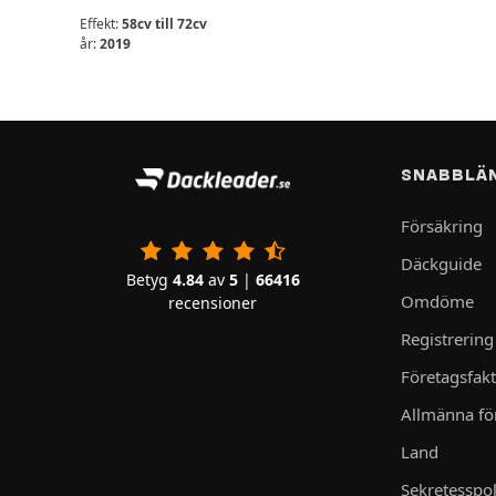
Effekt:
58cv till 72cv
år:
2019
SNABBLÄ
Försäkring
Däckguide
Betyg
4.84
av
5
|
66416
Omdöme
recensioner
Registrering
Företagsfak
Allmänna för
Land
Sekretesspol