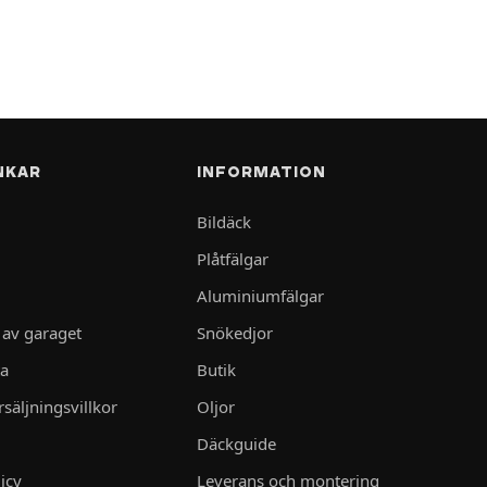
NKAR
INFORMATION
Bildäck
Plåtfälgar
Aluminiumfälgar
 av garaget
Snökedjor
ta
Butik
säljningsvillkor
Oljor
Däckguide
icy
Leverans och montering