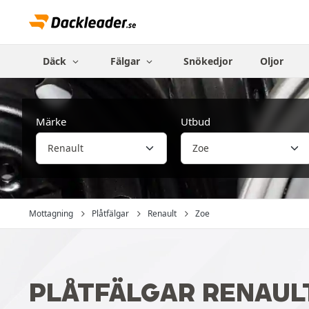
Däck
Fälgar
Snökedjor
Oljor
Märke
Utbud
Mottagning
Plåtfälgar
Renault
Zoe
PLÅTFÄLGAR RENAUL