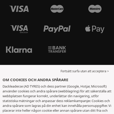
Fortsätt surfa utan att acceptera >
OM COOKIES OCH ANDRA SPÅRARE
Dackleader.se (AD TYRES) och dess partner (Google, Hotjar, Microsoft)
använder cookies och andra spårare (webblagring) för att säkerställa att
webbplatsen fungerar korrekt, underlättar din navigering, utför
statistiska mätningar och anpassar dess reklamkampanjer. Cookies och
andra spårare som lagras på din enhet kan innehålla personuppgifter. Vi
placerar inte heller någon cookie eller annan spårare utan ditt fria och