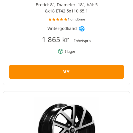
Bredd: 8", Diameter: 18", hål: 5
8x18 ET42 5x110 65.1
1 omdöme
Vintergodkänd
1 865
kr
Enhetspris
I lager
VY