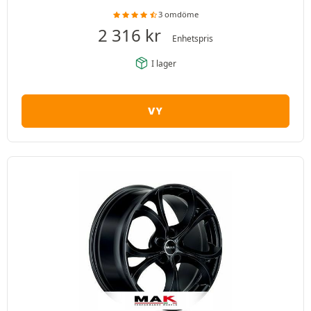
3 omdöme
2 316
kr
Enhetspris
I lager
VY