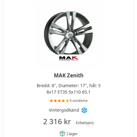
MAK Zenith
Bredd: 8", Diameter: 17", hål: 5
8x17 ET35 5x110 65.1
5 omdöme
Vintergodkänd
2 316
kr
Enhetspris
I lager