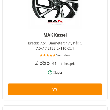
MAK Kassel
Bredd: 7.5", Diameter: 17", hål: 5
7.5x17 ET33 5x110 65.1
5 omdöme
2 358
kr
Enhetspris
I lager
VY