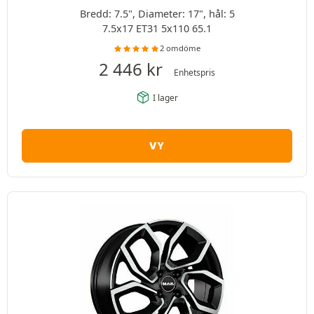
Bredd: 7.5", Diameter: 17", hål: 5
7.5x17 ET31 5x110 65.1
2 omdöme
2 446
kr
Enhetspris
I lager
VY