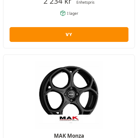
2 234
kr
Enhetspris
I lager
VY
MAK Monza