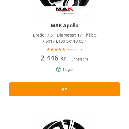
MAK Apollo
Bredd: 7.5", Diameter: 17", hål: 5
7.5x17 ET30 5x110 65.1
3 omdöme
2 446
kr
Enhetspris
I lager
VY