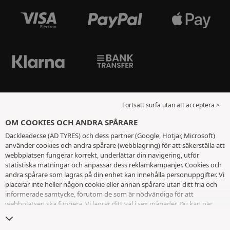
Fortsätt surfa utan att acceptera >
OM COOKIES OCH ANDRA SPÅRARE
Dackleader.se (AD TYRES) och dess partner (Google, Hotjar, Microsoft)
använder cookies och andra spårare (webblagring) för att säkerställa att
webbplatsen fungerar korrekt, underlättar din navigering, utför
statistiska mätningar och anpassar dess reklamkampanjer. Cookies och
andra spårare som lagras på din enhet kan innehålla personuppgifter. Vi
placerar inte heller någon cookie eller annan spårare utan ditt fria och
informerade samtycke, förutom de som är nödvändiga för att
webbplatsen ska fungera. Vi lagrar ditt val i sex månader. Du kan när
som helst dra tillbaka ditt samtycke genom att gå till
sidan cookies och
andra spårare
. Du kan välja att fortsätta surfa utan att acceptera