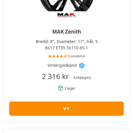
MAK Zenith
Bredd: 8", Diameter: 17", hål: 5
8x17 ET35 5x110 65.1
5 omdöme
Vintergodkänd
2 316
kr
Enhetspris
I lager
VY