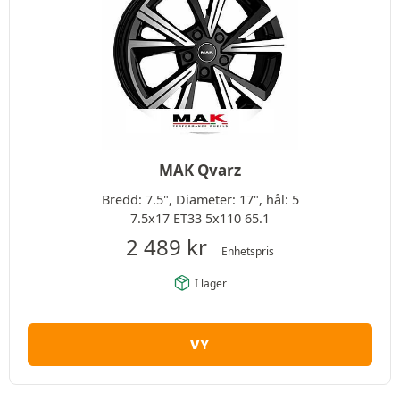
MAK Qvarz
Bredd: 7.5", Diameter: 17", hål: 5
7.5x17 ET33 5x110 65.1
2 489
kr
Enhetspris
I lager
VY