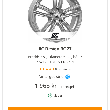
RC-Design RC 27
Bredd: 7.5", Diameter: 17", hål: 5
7.5x17 ET31 5x110 65.1
80 omdöme
Vintergodkänd
1 963
kr
Enhetspris
I lager