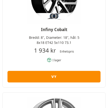
Infiny Cobalt
Bredd: 8", Diameter: 18", hål: 5
8x18 ET42 5x110 73.1
1 934
kr
Enhetspris
I lager
VY