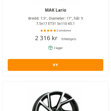
MAK Lario
Bredd: 7.5", Diameter: 17", hål: 5
7.5x17 ET31 5x110 65.1
2 omdöme
2 316
kr
Enhetspris
I lager
VY