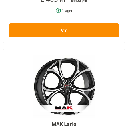
Enhetspris
I lager
VY
MAK Lario