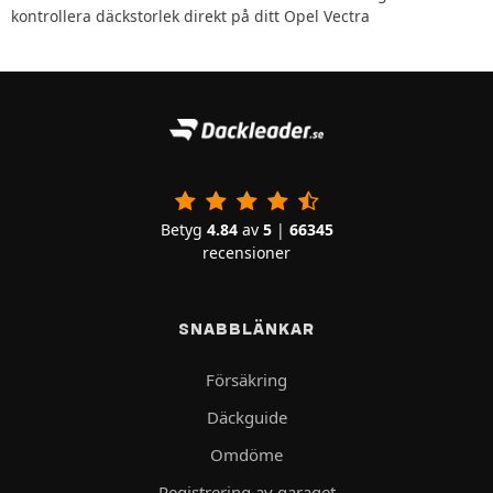
kontrollera däckstorlek direkt på ditt Opel Vectra
Betyg
4.84
av
5
|
66345
recensioner
SNABBLÄNKAR
Försäkring
Däckguide
Omdöme
Registrering av garaget