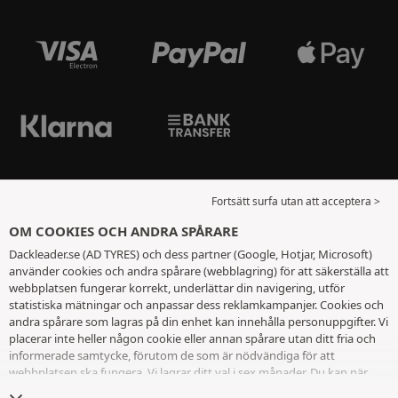
Fortsätt surfa utan att acceptera >
OM COOKIES OCH ANDRA SPÅRARE
Dackleader.se (AD TYRES) och dess partner (Google, Hotjar, Microsoft)
använder cookies och andra spårare (webblagring) för att säkerställa att
webbplatsen fungerar korrekt, underlättar din navigering, utför
statistiska mätningar och anpassar dess reklamkampanjer. Cookies och
andra spårare som lagras på din enhet kan innehålla personuppgifter. Vi
placerar inte heller någon cookie eller annan spårare utan ditt fria och
informerade samtycke, förutom de som är nödvändiga för att
webbplatsen ska fungera. Vi lagrar ditt val i sex månader. Du kan när
som helst dra tillbaka ditt samtycke genom att gå till
sidan cookies och