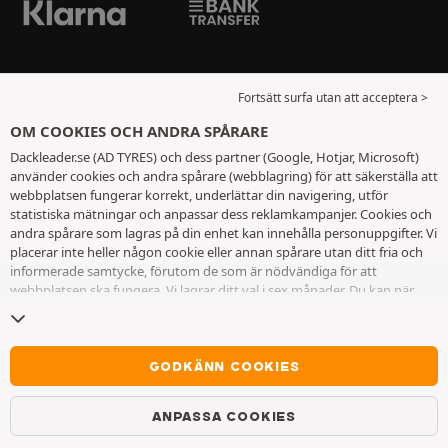
Fortsätt surfa utan att acceptera >
OM COOKIES OCH ANDRA SPÅRARE
Dackleader.se (AD TYRES) och dess partner (Google, Hotjar, Microsoft)
använder cookies och andra spårare (webblagring) för att säkerställa att
webbplatsen fungerar korrekt, underlättar din navigering, utför
statistiska mätningar och anpassar dess reklamkampanjer. Cookies och
andra spårare som lagras på din enhet kan innehålla personuppgifter. Vi
placerar inte heller någon cookie eller annan spårare utan ditt fria och
informerade samtycke, förutom de som är nödvändiga för att
webbplatsen ska fungera. Vi lagrar ditt val i sex månader. Du kan när
som helst dra tillbaka ditt samtycke genom att gå till
sidan cookies och
andra spårare
. Du kan välja att fortsätta surfa utan att acceptera
cookies eller andra spårare. Vägran hindrar inte tillgång till tjänsterna
AD TYRES. För ytterligare information hänvisar vi till
sidan för cookies
GODKÄNN COOKIES
och andra spårare
.
ANPASSA COOKIES